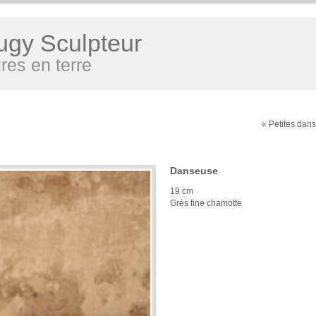
ugy Sculpteur
res en terre
« Petites dan
Danseuse
19 cm
Grès fine chamotte